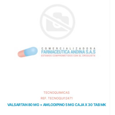
NOQUIMICAS
TECNOQUI12471
REF. 
ODIPINO 5 MG CAJA X 30 TAB MK
ESOMEPRAZOL 20 MG 