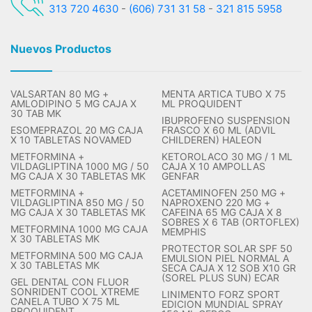
313 720 4630
-
(606) 731 31 58
-
321 815 5958
Nuevos Productos
VALSARTAN 80 MG +
MENTA ARTICA TUBO X 75
AMLODIPINO 5 MG CAJA X
ML PROQUIDENT
30 TAB MK
IBUPROFENO SUSPENSION
ESOMEPRAZOL 20 MG CAJA
FRASCO X 60 ML (ADVIL
X 10 TABLETAS NOVAMED
CHILDEREN) HALEON
METFORMINA +
KETOROLACO 30 MG / 1 ML
VILDAGLIPTINA 1000 MG / 50
CAJA X 10 AMPOLLAS
MG CAJA X 30 TABLETAS MK
GENFAR
METFORMINA +
ACETAMINOFEN 250 MG +
VILDAGLIPTINA 850 MG / 50
NAPROXENO 220 MG +
MG CAJA X 30 TABLETAS MK
CAFEINA 65 MG CAJA X 8
SOBRES X 6 TAB (ORTOFLEX)
METFORMINA 1000 MG CAJA
MEMPHIS
X 30 TABLETAS MK
PROTECTOR SOLAR SPF 50
METFORMINA 500 MG CAJA
EMULSION PIEL NORMAL A
X 30 TABLETAS MK
SECA CAJA X 12 SOB X10 GR
(SOREL PLUS SUN) ECAR
GEL DENTAL CON FLUOR
SONRIDENT COOL XTREME
LINIMENTO FORZ SPORT
CANELA TUBO X 75 ML
EDICION MUNDIAL SPRAY
PROQUIDENT