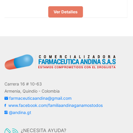
r Detalles
Ve
Carrera 16 # 10-63
Armenia, Quindío - Colombia
farmaceuticaandina@gmail.com
www.facebook.com/familiaandinaganamostodos
@andina.gt
¿NECESITA AYUDA?