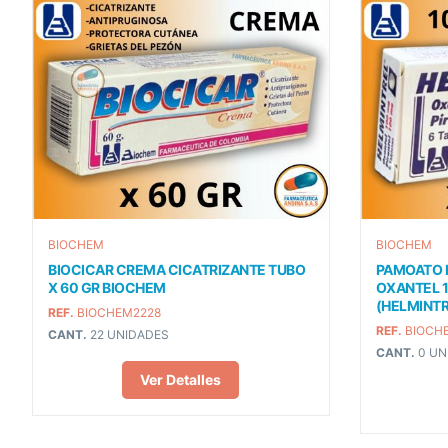
BIOCHEM
BIOCHEM
BIOCICAR CREMA CICATRIZANTE TUBO
PAMOATO D
X 60 GR BIOCHEM
OXANTEL 1
(HELMINTR
REF.
BIOCHEM2228
REF.
BIOCH
CANT.
22 UNIDADES
CANT.
0 UN
Ver Detalles