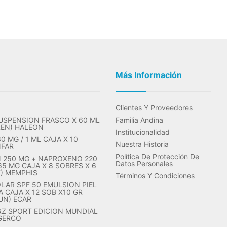
Más Información
Clientes Y Proveedores
USPENSION FRASCO X 60 ML
Familia Andina
REN) HALEON
Institucionalidad
 MG / 1 ML CAJA X 10
Nuestra Historia
NFAR
Política De Protección De
 250 MG + NAPROXENO 220
Datos Personales
65 MG CAJA X 8 SOBRES X 6
X) MEMPHIS
Términos Y Condiciones
LAR SPF 50 EMULSION PIEL
 CAJA X 12 SOB X10 GR
UN) ECAR
RZ SPORT EDICION MUNDIAL
 GERCO