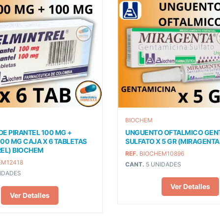
BIOCHEM
E PIRANTEL 100 MG +
UNGUENTO OFTALMICO GEN
00 MG CAJA X 6 TABLETAS
SULFATO X 5 GR (MIRAGENT
EL) BIOCHEM
REF.
BIOCHEM10896
EM12418
CANT.
5 UNIDADES
IDADES
Ver Detalles
Ver Detalles