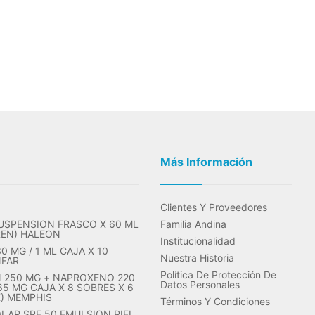
Más Información
Clientes Y Proveedores
USPENSION FRASCO X 60 ML
Familia Andina
REN) HALEON
Institucionalidad
 MG / 1 ML CAJA X 10
Nuestra Historia
NFAR
Política De Protección De
 250 MG + NAPROXENO 220
Datos Personales
65 MG CAJA X 8 SOBRES X 6
X) MEMPHIS
Términos Y Condiciones
LAR SPF 50 EMULSION PIEL