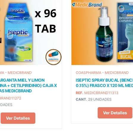
A - MEDICBRAND
COASPHARMA - MEDICBRAND
ARGANTA MIEL Y LIMON
ISEPTIC SPRAY BUCAL (BENC
NA + CETILPIRIDINIO) CAJA X
0.15%) FRASCO X 120 ML M
TAS MEDICBRAND
REF.
MEDICBRAND11313
BRAND11272
CANT.
29 UNIDADES
IDADES
Ver Detalles
Ver Detalles