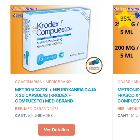
35%
COASPHARMA - MEDICBRAND
COASPHARM
METRONIDAZOL + NIFUROXANIDA CAJA
METRONID
X 20 CAPSULAS (KRODEX F
FRASCO X 
COMPUESTO) MEDICBRAND
COMPUEST
REF.
MEDICBRAND2473
REF.
MEDIC
CANT.
59 UNIDADES
CANT.
51 U
Ver Detalles