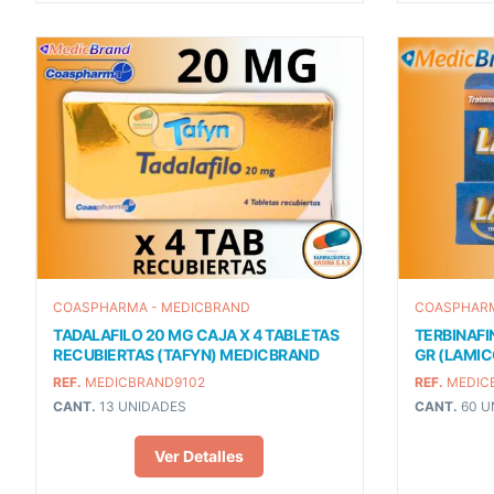
COASPHARMA - MEDICBRAND
COASPHARM
TADALAFILO 20 MG CAJA X 4 TABLETAS
TERBINAFI
RECUBIERTAS (TAFYN) MEDICBRAND
GR (LAMI
REF.
MEDICBRAND9102
REF.
MEDIC
CANT.
13 UNIDADES
CANT.
60 U
Ver Detalles