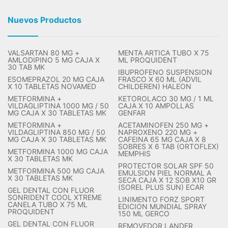
Nuevos Productos
VALSARTAN 80 MG +
MENTA ARTICA TUBO X 75
AMLODIPINO 5 MG CAJA X
ML PROQUIDENT
30 TAB MK
IBUPROFENO SUSPENSION
ESOMEPRAZOL 20 MG CAJA
FRASCO X 60 ML (ADVIL
X 10 TABLETAS NOVAMED
CHILDEREN) HALEON
METFORMINA +
KETOROLACO 30 MG / 1 ML
VILDAGLIPTINA 1000 MG / 50
CAJA X 10 AMPOLLAS
MG CAJA X 30 TABLETAS MK
GENFAR
METFORMINA +
ACETAMINOFEN 250 MG +
VILDAGLIPTINA 850 MG / 50
NAPROXENO 220 MG +
MG CAJA X 30 TABLETAS MK
CAFEINA 65 MG CAJA X 8
SOBRES X 6 TAB (ORTOFLEX)
METFORMINA 1000 MG CAJA
MEMPHIS
X 30 TABLETAS MK
PROTECTOR SOLAR SPF 50
METFORMINA 500 MG CAJA
EMULSION PIEL NORMAL A
X 30 TABLETAS MK
SECA CAJA X 12 SOB X10 GR
(SOREL PLUS SUN) ECAR
GEL DENTAL CON FLUOR
SONRIDENT COOL XTREME
LINIMENTO FORZ SPORT
CANELA TUBO X 75 ML
EDICION MUNDIAL SPRAY
PROQUIDENT
150 ML GERCO
GEL DENTAL CON FLUOR
REMOVEDOR LANDER